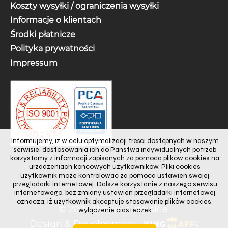
Koszty wysyłki / ograniczenia wysyłki
Informacje o klientach
Środki płatnicze
Polityka prywatności
Impressum
Informujemy, iż w celu optymalizacji treści dostępnych w naszym
serwisie, dostosowania ich do Państwa indywidualnych potrzeb
korzystamy z informacji zapisanych za pomocą plików cookies na
urządzeniach końcowych użytkowników. Pliki cookies
użytkownik może kontrolować za pomocą ustawień swojej
przeglądarki internetowej. Dalsze korzystanie z naszego serwisu
internetowego, bez zmiany ustawień przeglądarki internetowej
oznacza, iż użytkownik akceptuje stosowanie plików cookies.
© 2024
Prawo autorskie
wyłączenie ciasteczek
Design & Development