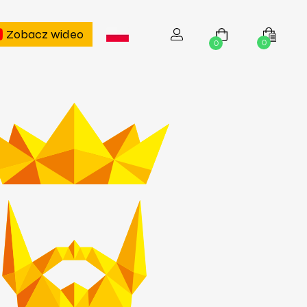
Zobacz wideo
0
0