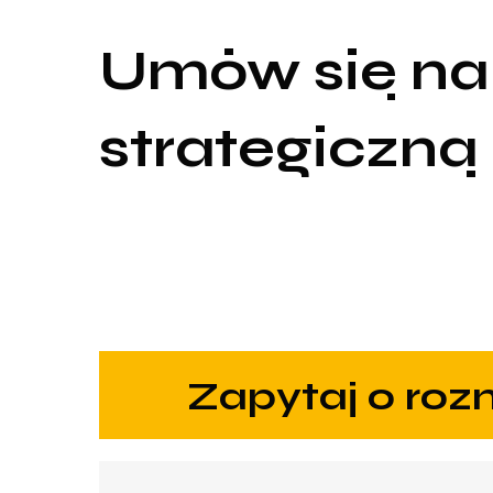
Umów się na
strategiczną
zapytaj o ro