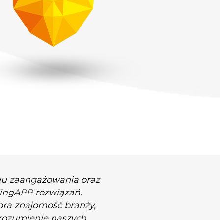
mu zaangażowania oraz
KingAPP rozwiązań.
bra znajomość branży,
 rozumienie naszych