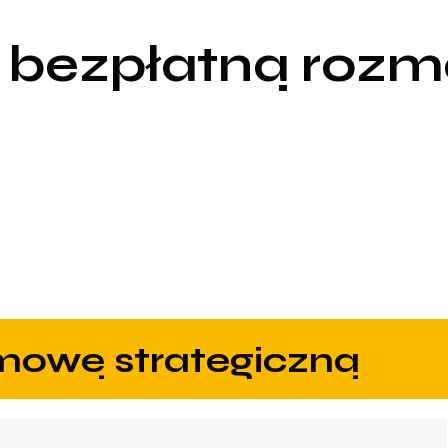
 bezpłatną roz
zmowę strategiczną