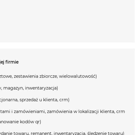
ej firmie
ztowe, zestawienia zbiorcze, wielowalutowość)
y, magazyn, inwentaryzacja)
jonarna, sprzedaż u klienta, crm)
tami i zamówieniami, zamówienia w lokalizacji klienta, crm
skanowanie kodów qr)
danie towaru, remanent, inwentaryzacja, śledzenie towaru)