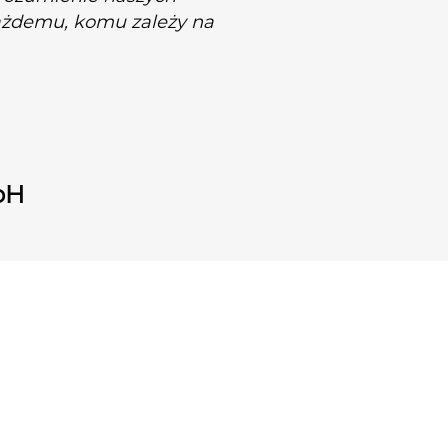
ażdemu, komu zależy na
bH