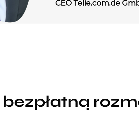
CEO Telie.com.de Gm
 bezpłatną roz