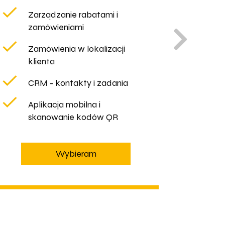
Zarządzanie rabatami i
P
zamówieniami
W
Zamówienia w lokalizacji
R
klienta
I
CRM - kontakty i zadania
Aplikacja mobilna i
skanowanie kodów QR
Wybieram