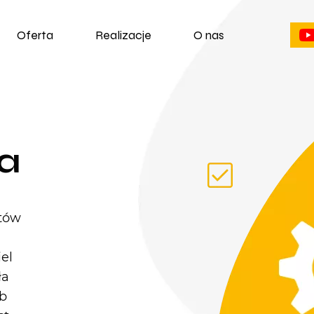
Oferta
Realizacje
O nas
a
tów
iel
ła
ub