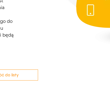
st
nia
ego do
lu
ci będą
ć do listy